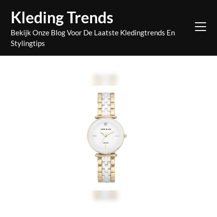
Skip
Kleding Trends
to
content
Bekijk Onze Blog Voor De Laatste Kledingtrends En
Stylingtips