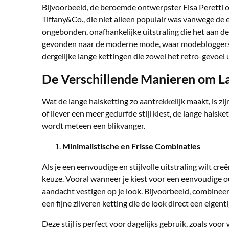
Bijvoorbeeld, de beroemde ontwerpster Elsa Peretti on
Tiffany&Co., die niet alleen populair was vanwege de
ongebonden, onafhankelijke uitstraling die het aan de dr
gevonden naar de moderne mode, waar modebloggers 
dergelijke lange kettingen die zowel het retro-gevoel u
De Verschillende Manieren om La
Wat de lange halsketting zo aantrekkelijk maakt, is zij
of liever een meer gedurfde stijl kiest, de lange halsk
wordt meteen een blikvanger.
Minimalistische en Frisse Combinaties
Als je een eenvoudige en stijlvolle uitstraling wilt cre
keuze. Vooral wanneer je kiest voor een eenvoudige out
aandacht vestigen op je look. Bijvoorbeeld, combineer 
een fijne zilveren ketting die de look direct een eigentij
Deze stijl is perfect voor dagelijks gebruik, zoals voor 