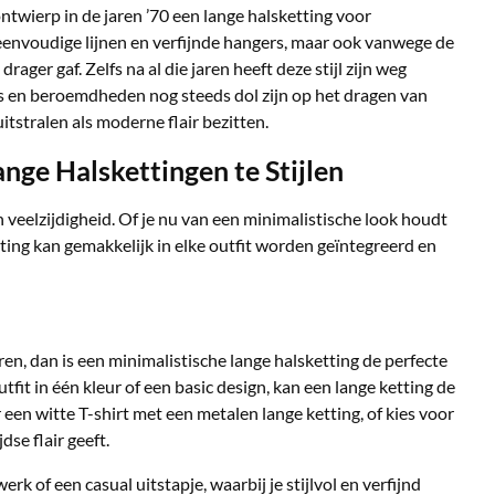
twierp in de jaren ’70 een lange halsketting voor
 eenvoudige lijnen en verfijnde hangers, maar ook vanwege de
ager gaf. Zelfs na al die jaren heeft deze stijl zijn weg
en beroemdheden nog steeds dol zijn op het dragen van
itstralen als moderne flair bezitten.
nge Halskettingen te Stijlen
n veelzijdigheid. Of je nu van een minimalistische look houdt
etting kan gemakkelijk in elke outfit worden geïntegreerd en
ëren, dan is een minimalistische lange halsketting de perfecte
fit in één kleur of een basic design, kan een lange ketting de
een witte T-shirt met een metalen lange ketting, of kies voor
dse flair geeft.
werk of een casual uitstapje, waarbij je stijlvol en verfijnd