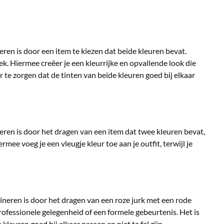
ren is door een item te kiezen dat beide kleuren bevat.
k. Hiermee creëer je een kleurrijke en opvallende look die
 te zorgen dat de tinten van beide kleuren goed bij elkaar
ren is door het dragen van een item dat twee kleuren bevat,
mee voeg je een vleugje kleur toe aan je outfit, terwijl je
ineren is door het dragen van een roze jurk met een rode
n professionele gelegenheid of een formele gebeurtenis. Het is
kleuren goed bij elkaar passen en niet te fel zijn.