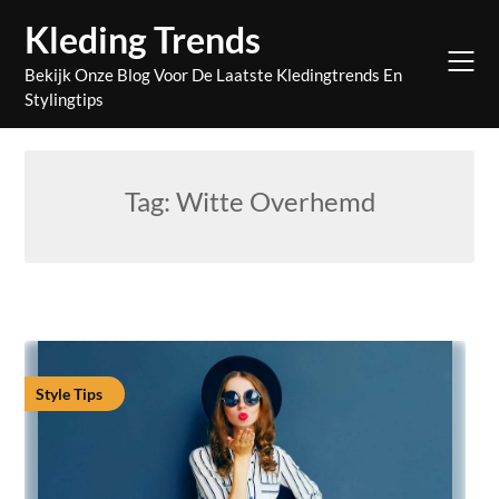
Skip
Kleding Trends
to
content
Bekijk Onze Blog Voor De Laatste Kledingtrends En
Stylingtips
Tag:
Witte Overhemd
Style Tips