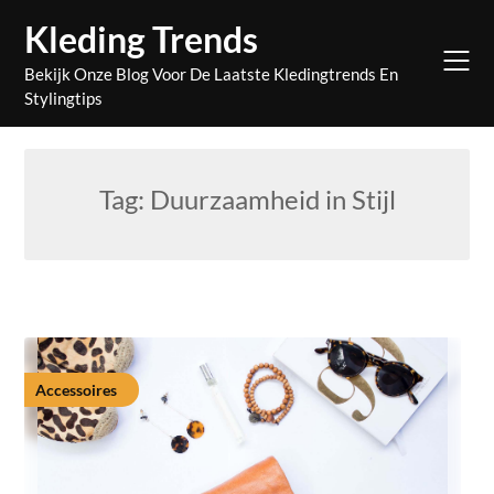
Skip
Kleding Trends
to
content
Bekijk Onze Blog Voor De Laatste Kledingtrends En
Stylingtips
Tag:
Duurzaamheid in Stijl
Accessoires