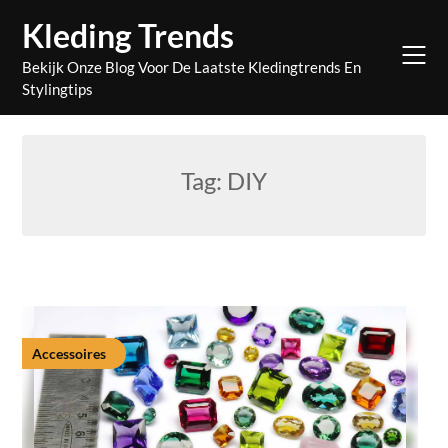
Skip
Kleding Trends
to
content
Bekijk Onze Blog Voor De Laatste Kledingtrends En
Stylingtips
Tag:
DIY
Accessoires