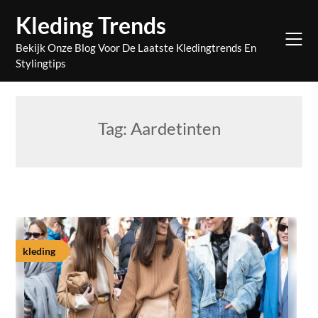
Skip
Kleding Trends
to
content
Bekijk Onze Blog Voor De Laatste Kledingtrends En
Stylingtips
Tag:
Aardetinten
kleding